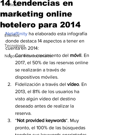
14 tendencias en
Noticias
marketing online
Herramientas
hotelero para 2014
Destinos
Netaffinity
 ha elaborado esta infografía 
Eventos
donde destaca 14 aspectos a tener en 
Tecnología
cuenta en 2014:
Continuo crecimiento del 
móvil
. En 
Negocios Internacionales
2017, el 50% de las reservas online 
se realizarán a través de 
dispositivos móviles.
Fidelización a través del 
vídeo
. En 
2013, el 81% de los usuarios ha 
visto algún vídeo del destino 
deseado antes de realizar la 
reserva.
“
Not provided keywords
“. Muy 
pronto, el 100% de las búsquedas 
tendrán sus keywords encriptadas.