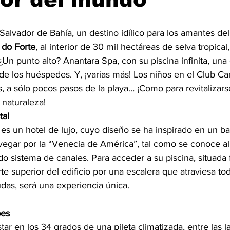
e Salvador de Bahía, un destino idílico para los amantes del
a do Forte
, al interior de 30 mil hectáreas de selva tropical
Un punto alto? Anantara Spa, con su piscina infinita, una 
 de los huéspedes. Y, ¡varias más! Los niños en el Club Car
, a sólo pocos pasos de la playa… ¡Como para revitalizar
 naturaleza!
tal
 
es un hotel de lujo, cuyo diseño se ha inspirado en un ba
avegar por la “Venecia de América”, tal como se conoce al
do sistema de canales. Para acceder a su piscina, situada f
rte superior del edificio por una escalera que atraviesa to
das, será una experiencia única.
pes
tar en los 34 grados de una pileta climatizada, entre las l