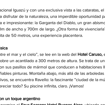
ional Iguazú y con una exclusiva vista a las cataratas, el 
 a disfrutar de la naturaleza, una imperdible oportunidad pa
 e impresionante: la Garganta del Diablo, un gran abism
0m de ancho y 700m de largo. ¿Otra forma de vivenciarla
nita de 50 metros, una experiencia placentera.
úsica
ntre el mar y el cielo”, se lee en la web del 
Hotel Caruso, 
sobre un acantilado a 300 metros de altura. Se trata de un
 con sus pasillos de mármol que conducen a habitaciones l
ables pinturas. Montaña abajo, más allá de las arboledas
livos, se encuentra Ravello: la fascinante ”ciudad de la mú
reciar todo? Su piscine infinita, claro. ¡Vamos!
on un toque argentino