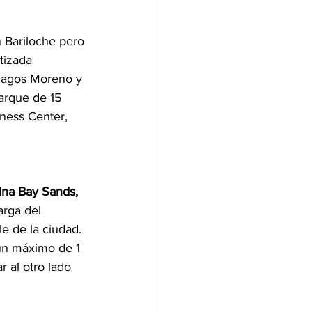
n Bariloche pero 
tizada 
 lagos Moreno y 
arque de 15 
tness Center, 
ina Bay Sands, 
arga del 
e de la ciudad. 
un máximo de 1 
r al otro lado 