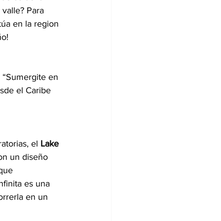
valle? Para 
úa en la region 
ño!
. “Sumergite en 
sde el Caribe 
torias, el 
Lake 
on un diseño 
que 
finita es una 
orrerla en un 