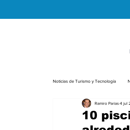
Noticias de Turismo y Tecnología
N
Ramiro Parias
4 jul
Negocios Internacionales
10 pisc
alrede