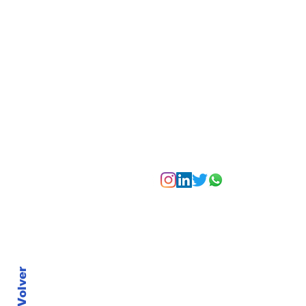
experiencias para vivir
Bogotá desde las
alturas
Suscríbete a nuest
Volver