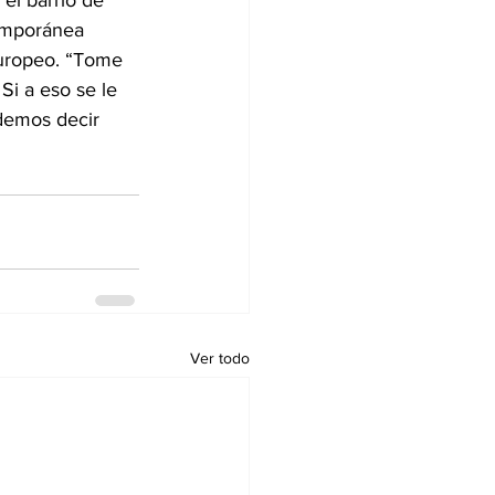
el barrio de 
temporánea 
europeo. “Tome 
 Si a eso se le 
demos decir 
Ver todo