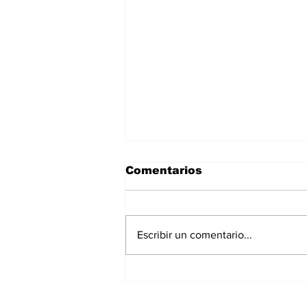
Comentarios
Escribir un comentario...
La Torre Colpatria
transforma agosto en
un festival de