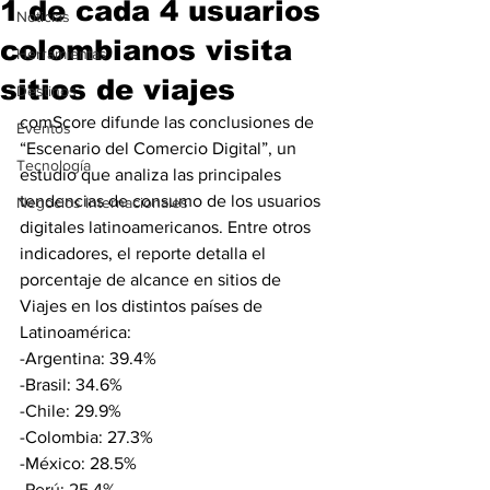
1 de cada 4 usuarios
Noticias
colombianos visita
Herramientas
sitios de viajes
Destinos
comScore difunde las conclusiones de 
Eventos
“Escenario del Comercio Digital”, un 
Tecnología
estudio que analiza las principales 
tendencias de consumo de los usuarios 
Negocios Internacionales
digitales latinoamericanos. Entre otros 
indicadores, el reporte detalla el 
porcentaje de alcance en sitios de 
Viajes en los distintos países de 
Latinoamérica:
-Argentina: 39.4%
-Brasil: 34.6%
-Chile: 29.9%
-Colombia: 27.3%
-México: 28.5%
-Perú: 25.4%