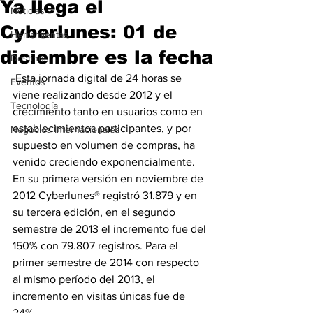
Ya llega el
Noticias
Cyberlunes: 01 de
Herramientas
diciembre es la fecha
Destinos
 Esta jornada digital de 24 horas se 
Eventos
viene realizando desde 2012 y el 
Tecnología
crecimiento tanto en usuarios como en 
establecimientos participantes, y por 
Negocios Internacionales
supuesto en volumen de compras, ha 
venido creciendo exponencialmente.
En su primera versión en noviembre de 
2012 Cyberlunes® registró 31.879 y en 
su tercera edición, en el segundo 
semestre de 2013 el incremento fue del 
150% con 79.807 registros. Para el 
primer semestre de 2014 con respecto 
al mismo período del 2013, el 
incremento en visitas únicas fue de 
24%.