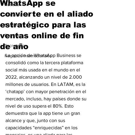
WhatsApp se
Noticias
convierte en el aliado
Herramientas
estratégico para las
Destinos
ventas online de fin
Eventos
de año
Tecnología
La opción de WhatsApp Business se 
Negocios Internacionales
consolidó como la tercera plataforma 
social más usada en el mundo en el 
2022, alcanzando un nivel de 2.000 
millones de usuarios. En LATAM, es la 
‘chatapp’ con mayor penetración en el 
mercado, incluso, hay países donde su 
nivel de uso supera el 80%. Esto 
demuestra que la app tiene un gran 
alcance y que, junto con sus 
capacidades “enriquecidas” en los 
mensajes, es una aliada para las 