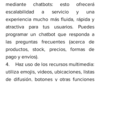
mediante chatbots: esto ofrecerá 
escalabilidad a servicio y una 
experiencia mucho más fluida, rápida y 
atractiva para tus usuarios. Puedes 
programar un chatbot que responda a 
las preguntas frecuentes (acerca de 
productos, stock, precios, formas de 
pago y envíos).
4.    Haz uso de los recursos multimedia: 
utiliza emojis, videos, ubicaciones, listas 
de difusión, botones y otras funciones 
multimedia para que tu contenido capte 
aún más la atención de los usuarios.
5.   Integra WhatsApp a tus demás 
canales comunicativos: como SMS, 
correo electrónico, voz, notificaciones 
push y demás, te permitirá 
crear una 
verdadera estrategia omnicanal
.