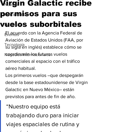
Virgin Galactic recibe
Noticias
permisos para sus
Herramientas
vuelos suborbitales
Destinos
El acuerdo con la Agencia Federal de 
Eventos
Aviación de Estados Unidos (FAA, por 
Tecnología
su sigla en inglés) establece cómo se 
coordinarán los futuros vuelos 
Negocios Internacionales
comerciales al espacio con el tráfico 
aéreo habitual.
Los primeros vuelos –que despegarán 
desde la base estadounidense de Virgin 
Galactic en Nuevo México– están 
previstos para antes de fin de año.
“Nuestro equipo está 
trabajando duro para iniciar 
viajes espaciales de rutina y 