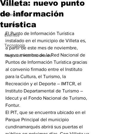
Villeta: nuevo punto
Noticias
de información
Herramientas
turística
Destinos
El Punto de Información Turística 
Eventos
instalado en el municipio de Villeta es, 
Tecnología
a partir de este mes de noviembre, 
nuevo miembro de la Red Nacional de 
Negocios Internacionales
Puntos de Información Turística gracias 
al convenio firmado entre el Instituto 
para la Cultura, el Turismo, la 
Recreación y el Deporte – IMTCR, el 
Instituto Departamental de Turismo – 
Idecut y el Fondo Nacional de Turismo, 
Fontur.
El PIT, que se encuentra ubicado en el 
Parque Principal del municipio 
cundinamarqués abrirá sus puertas el 
público en próximos días. Con Villeta ya 