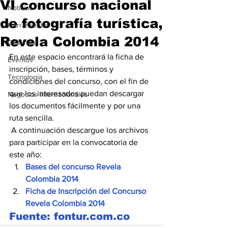
VI concurso nacional
Noticias
de fotografía turística,
Herramientas
Revela Colombia 2014
Destinos
En este espacio encontrará la ficha de 
Eventos
inscripción, bases, términos y 
Tecnología
condiciones del concurso, con el fin de 
que los interesados puedan descargar 
Negocios Internacionales
los documentos fácilmente y por una 
ruta sencilla.
 A continuación descargue los archivos 
para participar en la convocatoria de 
este año:
Bases del concurso Revela 
Colombia 2014
Ficha de Inscripción del Concurso 
Revela Colombia 2014
Fuente: fontur.com.co