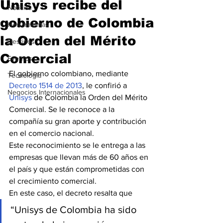
Unisys recibe del
Noticias
gobierno de Colombia
Herramientas
la Orden del Mérito
Destinos
Comercial
Eventos
El gobierno colombiano, mediante 
Tecnología
Decreto 1514 de 2013
, le confirió a 
Negocios Internacionales
Unisys
 de Colombia la Orden del Mérito 
Comercial. Se le reconoce a la 
compañía su gran aporte y contribución 
en el comercio nacional.
Este reconocimiento se le entrega a las 
empresas que llevan más de 60 años en 
el país y que están comprometidas con 
el crecimiento comercial.
En este caso, el decreto resalta que
“Unisys de Colombia ha sido 