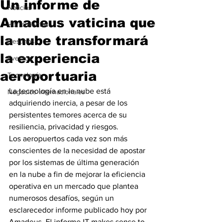
Un informe de
Noticias
Amadeus vaticina que
Herramientas
la nube transformará
Destinos
la experiencia
Eventos
aeroportuaria
Tecnología
La tecnología en la nube está 
Negocios Internacionales
adquiriendo inercia, a pesar de los 
persistentes temores acerca de su 
resiliencia, privacidad y riesgos.
Los aeropuertos cada vez son más 
conscientes de la necesidad de apostar 
por los sistemas de última generación 
en la nube a fin de mejorar la eficiencia 
operativa en un mercado que plantea 
numerosos desafíos, según un 
esclarecedor informe publicado hoy por 
Amadeus. El informe IT makes sense to 