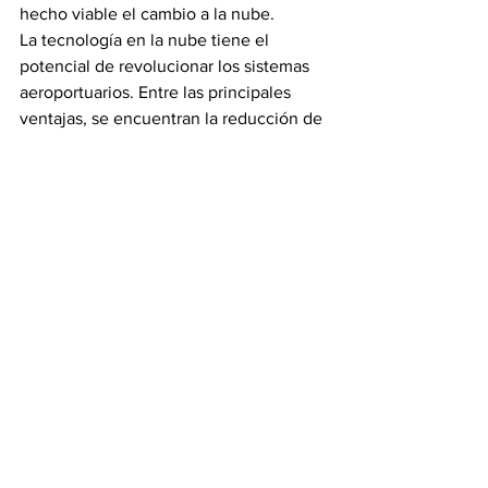
hecho viable el cambio a la nube.
La tecnología en la nube tiene el 
potencial de revolucionar los sistemas 
aeroportuarios. Entre las principales 
ventajas, se encuentran la reducción de 
los costes de equipos y mantenimiento, 
el ahorro de espacio físico gracias a la 
eliminación de los servidores, la 
optimización de los procesos de 
certificación y la flexibilidad en cuanto 
a la ubicación a la hora de procesar la 
facturación y el embarque, ayudando 
así a los aeropuertos y a las aerolíneas a 
mejorar el servicio que prestan a los 
pasajeros.
Muchos aeropuertos aún comparten 
dudas y titubeos con respecto a la 
nube. La mayoría de estas 
preocupaciones —como las 