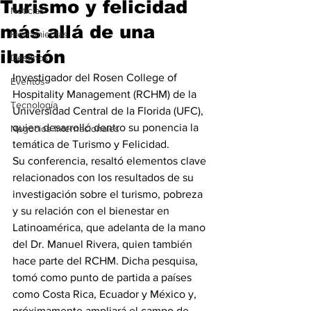
Turismo y felicidad
Noticias
más allá de una
Herramientas
ilusión
Destinos
Investigador del Rosen College of 
Eventos
Hospitality Management (RCHM) de la 
Tecnología
Universidad Central de la Florida (UFC), 
quien desarrolló dentro su ponencia la 
Negocios Internacionales
temática de Turismo y Felicidad.
Su conferencia, resaltó elementos clave 
relacionados con los resultados de su 
investigación sobre el turismo, pobreza 
y su relación con el bienestar en 
Latinoamérica, que adelanta de la mano 
del Dr. Manuel Rivera, quien también 
hace parte del RCHM. Dicha pesquisa, 
tomó como punto de partida a países 
como Costa Rica, Ecuador y México y, 
próximamente ampliará el campo de 