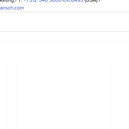
eting / T: 
+1 312 540 3000 Ext.6493
 (USA) / 
vansch.com