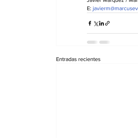
Javier Márquez / Mark
E: 
javierm@marcuse
Entradas recientes