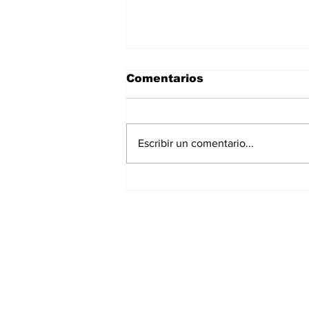
Comentarios
Escribir un comentario...
La Torre Colpatria
transforma agosto en
un festival de
experiencias para vivir
Bogotá desde las
alturas
Suscríbete a nuest