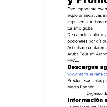
Este importante event
explorar iniciativas 
impulsen al turismo 
turismo global.
De carácter abierto y
opcionales por día du
Así mismo contaremos 
Aruba Tourism Author
FIFA…
Descargue ag
www.marcusevans-co
Precios especiales po
Media Partner: 
                Organizad
Información 