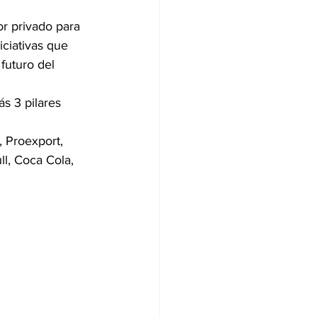
or privado para 
iciativas que 
futuro del 
s 3 pilares 
 Proexport, 
l, Coca Cola, 