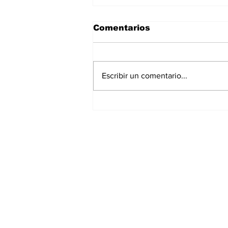
Comentarios
Escribir un comentario...
La Torre Colpatria
transforma agosto en
un festival de
experiencias para vivir
Bogotá desde las
alturas
Suscríbete a nuest