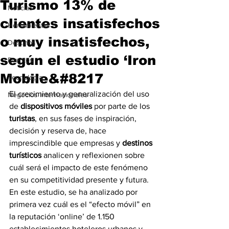
Turismo 13% de
Noticias
clientes insatisfechos
Herramientas
o muy insatisfechos,
Destinos
según el estudio ‘Iron
Eventos
Mobile&#8217
Tecnología
El crecimiento y generalización del uso 
Negocios Internacionales
de 
dispositivos móviles
 por parte de los 
turistas
, en sus fases de inspiración, 
decisión y reserva de, hace 
imprescindible que empresas y 
destinos 
turísticos
 analicen y reflexionen sobre 
cuál será el impacto de este fenómeno 
en su competitividad presente y futura.
En este estudio, se ha analizado por 
primera vez cuál es el “efecto móvil” en 
la reputación ‘online’ de 1.150 
establecimientos hoteleros urbanos y 