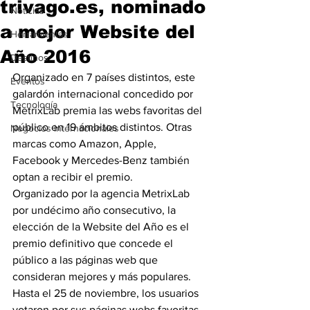
trivago.es, nominado
Noticias
a mejor Website del
Herramientas
Año 2016
Destinos
Organizado en 7 países distintos, este 
Eventos
galardón internacional concedido por 
Tecnología
MetrixLab premia las webs favoritas del 
público en 19 ámbitos distintos. Otras 
Negocios Internacionales
marcas como Amazon, Apple, 
Facebook y Mercedes-Benz también 
optan a recibir el premio.
Organizado por la agencia MetrixLab 
por undécimo año consecutivo, la 
elección de la Website del Año es el 
premio definitivo que concede el 
público a las páginas web que 
consideran mejores y más populares. 
Hasta el 25 de noviembre, los usuarios 
votaron por sus páginas webs favoritas, 