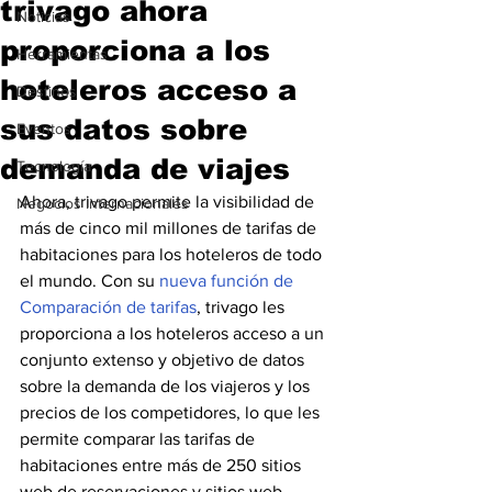
trivago ahora
Noticias
proporciona a los
Herramientas
hoteleros acceso a
Destinos
sus datos sobre
Eventos
demanda de viajes
Tecnología
Ahora, trivago permite la visibilidad de 
Negocios Internacionales
más de cinco mil millones de tarifas de 
habitaciones para los hoteleros de todo 
el mundo. Con su 
nueva función de 
Comparación de tarifas
, trivago les 
proporciona a los hoteleros acceso a un 
conjunto extenso y objetivo de datos 
sobre la demanda de los viajeros y los 
precios de los competidores, lo que les 
permite comparar las tarifas de 
habitaciones entre más de 250 sitios 
web de reservaciones y sitios web 