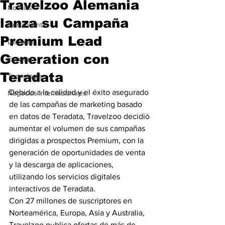
Travelzoo Alemania
Noticias
lanza su Campaña
Herramientas
Premium Lead
Destinos
Generation con
Eventos
Teradata
Tecnología
Debido a la calidad y el éxito asegurado 
Negocios Internacionales
de las campañas de marketing basado 
en datos de Teradata, Travelzoo decidió 
aumentar el volumen de sus campañas 
dirigidas a prospectos Premium, con la 
generación de oportunidades de venta 
y la descarga de aplicaciones, 
utilizando los servicios digitales 
interactivos de Teradata.
Con 27 millones de suscriptores en 
Norteamérica, Europa, Asia y Australia, 
Travelzoo publica ofertas de más de 