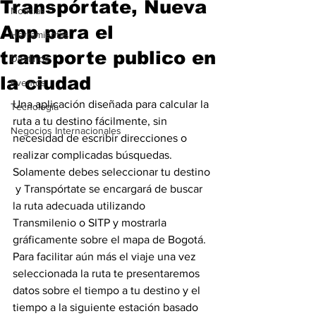
Transpórtate, Nueva
Noticias
App para el
Herramientas
transporte publico en
Destinos
la ciudad
Eventos
Una aplicación diseñada para calcular la 
Tecnología
ruta a tu destino fácilmente, sin 
Negocios Internacionales
necesidad de escribir direcciones o 
realizar complicadas búsquedas. 
Solamente debes seleccionar tu destino 
 y Transpórtate se encargará de buscar 
la ruta adecuada utilizando 
Transmilenio o SITP y mostrarla 
gráficamente sobre el mapa de Bogotá.
Para facilitar aún más el viaje una vez 
seleccionada la ruta te presentaremos 
datos sobre el tiempo a tu destino y el 
tiempo a la siguiente estación basado 