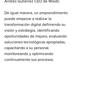
Andrés Gutiérrez CEO de Wiedii.
De igual manera, un emprendimiento 
puede empezar a realizar la 
transformación digital definiendo su 
visión y estrategia, identificando 
oportunidades de mejora, evaluando 
soluciones tecnológicas apropiadas, 
capacitando a su personal, 
monitoreando y optimizando 
continuamente sus procesos.
Así pues, la transformación digital es un 
proceso que requiere por parte de las 
empresas adaptación al cambio en un 
mundo tecnológico para aprovechar las 
posibilidades que brinda la 
digitalización. Una organización en 
busca de transformación digital debe 