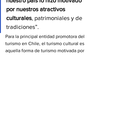
nuestro país lo hizo motivado 
por nuestros atractivos 
culturales
, patrimoniales y de 
tradiciones”.
Para la principal entidad promotora del 
turismo en Chile, el turismo cultural es 
aquella forma de turismo motivada por 
conocer, experimentar, y comprender 
distintas culturas, formas de vida, 
costumbres, tradiciones, monumentos, 
sitios históricos, arte, arquitectura y 
festividades que caracterizan a una 
sociedad y su gente, y reflejan la 
identidad de un destino.
Puedes descargar la guía metodológica 
en formato PDF 
desde acá
Fuente.diarioturismo.cl