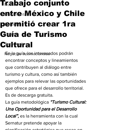
Trabajo conjunto
Noticias
entre México y Chile
Herramientas
permitió crear 1ra
Destinos
Guía de Turismo
Eventos
Cultural
Tecnología
En la guía, los interesados podrán 
Negocios Internacionales
encontrar conceptos y lineamientos 
que contribuyen al diálogo entre 
turismo y cultura, como así también 
ejemplos para relevar las oportunidades 
que ofrece para el desarrollo territorial. 
Es de descarga gratuita.
La guía metodológica 
“Turismo Cultural: 
Una Oportunidad para el Desarrollo 
Local”,
 es la herramienta con la cual 
Sernatur pretende apoyar la 
planificación estratégica que recae en 