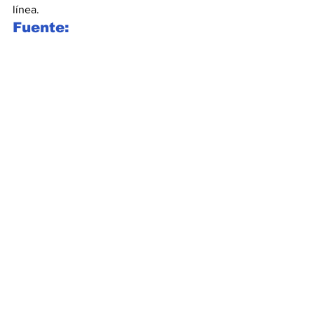
línea.
Fuente: 
cautivacomm.com
Ver todo
Entradas recientes