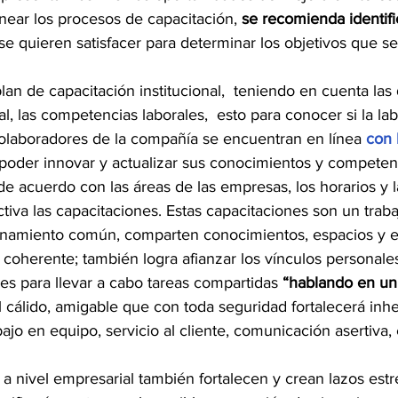
anear los procesos de capacitación, 
se recomienda identifi
se quieren satisfacer para determinar los objetivos que se
l plan de capacitación institucional,  teniendo en cuenta l
l, las competencias laborales,  esto para conocer si la la
laboradores de la compañía se encuentran en línea 
con 
í poder innovar y actualizar sus conocimientos y competen
 de acuerdo con las áreas de las empresas, los horarios y la
ctiva las capacitaciones. Estas capacitaciones son un trab
enamiento común, comparten conocimientos, espacios y e
coherente; también logra afianzar los vínculos personales
s para llevar a cabo tareas compartidas 
“hablando en un
l cálido, amigable que con toda seguridad fortalecerá in
o en equipo, servicio al cliente, comunicación asertiva, ent
 a nivel empresarial también fortalecen y crean lazos est