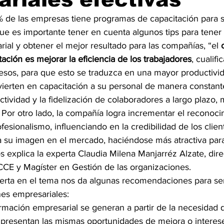
0% de las empresas tiene programas de capacitación para 
 que es importante tener en cuenta algunos tips para tene
ial y obtener el mejor resultado para las compañías, “el 
tación es mejorar la eficiencia de los trabajadores
, cualific
sos, para que esto se traduzca en una mayor productivid
ierten en capacitación a su personal de manera constant
tividad y la fidelización de colaboradores a largo plazo, 
 Por otro lado, la compañía logra incrementar el reconoci
fesionalismo, influenciando en la credibilidad de los clien
 su imagen en el mercado, haciéndose más atractiva para 
 explica la experta Claudia Milena Manjarréz Alzate, dire
CCE y Magíster en Gestión de las organizaciones.
perta en el tema nos da algunas recomendaciones para ser
nes empresariales:
rmación empresarial se generan a partir de la necesidad q
presentan las mismas oportunidades de mejora o interese