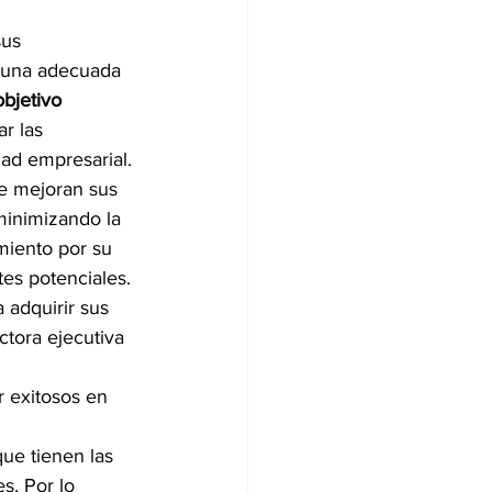
sus 
r una adecuada 
objetivo 
ar las 
ad empresarial. 
e mejoran sus 
minimizando la 
miento por su 
tes potenciales. 
adquirir sus 
ctora ejecutiva 
 exitosos en 
ue tienen las 
s. Por lo 