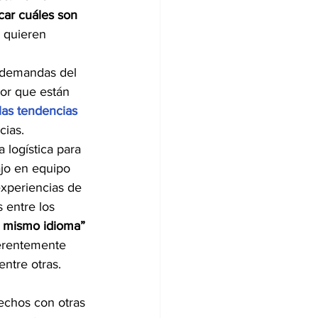
car cuáles son 
 quieren 
as demandas del 
bor que están 
las tendencias 
cias.
 logística para 
ajo en equipo 
xperiencias de 
 entre los 
 mismo idioma”
herentemente 
re otras.        
rechos con otras 