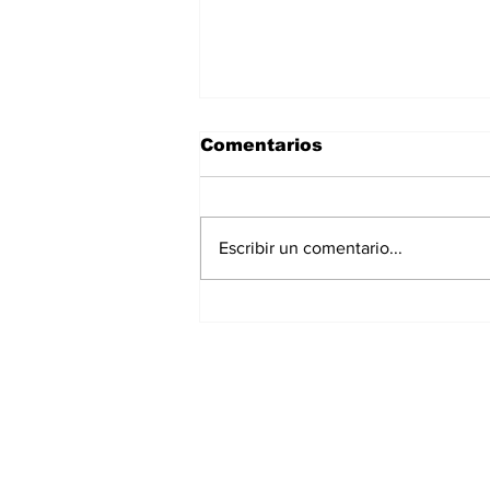
Comentarios
Escribir un comentario...
La Torre Colpatria
transforma agosto en
un festival de
experiencias para vivir
Bogotá desde las
alturas
Suscríbete a nuest