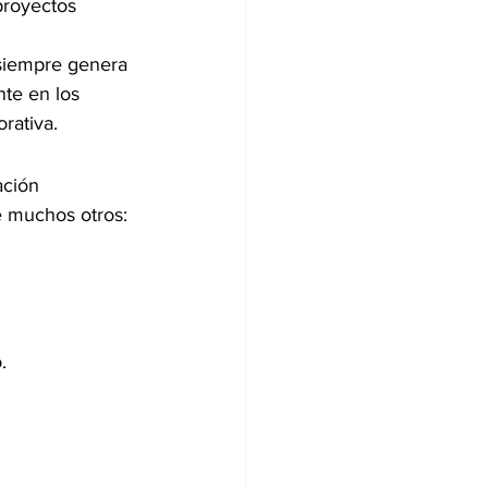
proyectos 
 siempre genera 
te en los 
rativa.
ación 
e muchos otros:
.