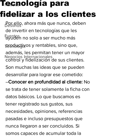
Tecnología para
Noticias
fidelizar a los clientes
Herramientas
Por ello, ahora más que nunca, deben 
Destinos
de invertir en tecnologías que les 
Eventos
ayuden no solo a ser mucho más 
productivos y rentables, sino que, 
Tecnología
además, les permitan tener un mayor 
Negocios Internacionales
control y fidelización de sus clientes.
Son muchas las ideas que se pueden 
desarrollar para lograr ese cometido:
–
Conocer en profundidad al cliente:
 No 
se trata de tener solamente la ficha con 
datos básicos. Lo que buscamos es 
tener registrado sus gustos, sus 
necesidades, opiniones, referencias 
pasadas e incluso presupuestos que 
nunca llegaron a ser concluidos. Si 
somos capaces de acumular toda la 