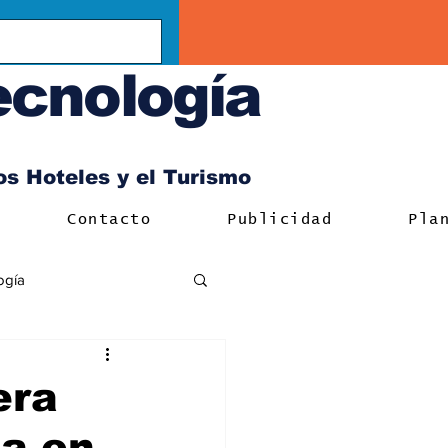
ecnología
los Hoteles y el Turismo
Contacto
Publicidad
Pla
ogía
era
ia en