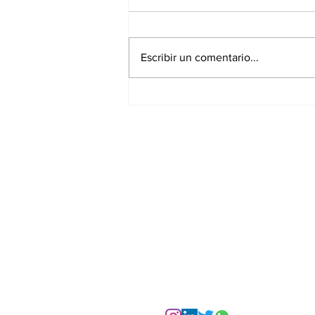
Escribir un comentario...
La Torre Colpatria
transforma agosto en
un festival de
experiencias para vivir
Bogotá desde las
alturas
Suscríbete a nuest