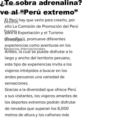
¿Te sobra adrenalina?
Noticias
ve al “Perú extremo”
Herramientas
El Perú hay que verlo para creerlo, por 
Destinos
ello La Comisión de Promoción del Perú 
Eventos
para la Exportación y el Turismo 
(PromPerú), promueve diferentes 
Tecnología
experiencias como aventuras en los 
Negocios Internacionales
Andes, la cual se puede disfrutar a lo 
largo y ancho del territorio peruano, 
este tipo de experiencias invita a los 
viajeros intrépidos a buscar en los 
andes peruanos una variedad de 
sensaciones.
Gracias a la diversidad que ofrece Perú 
a sus visitantes, los viajeros amantes de 
los deportes extremos podrán disfrutar 
de nevados que superan los 6,000 
metros de altura y los cañones más 