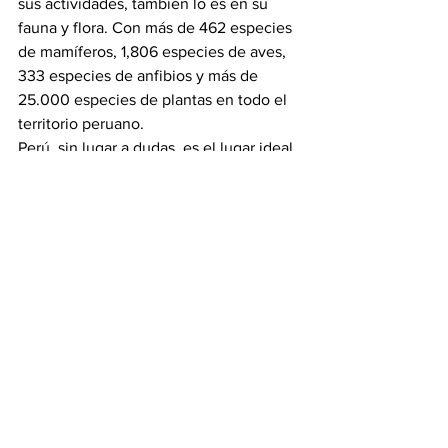
sus actividades, también lo es en su 
fauna y flora. Con más de 462 especies 
de mamíferos, 1,806 especies de aves, 
333 especies de anfibios y más de 
25.000 especies de plantas en todo el 
territorio peruano.   
Perú, sin lugar a dudas, es el lugar ideal 
para el turismo extremo. Más de 12,000 
lagunas, los cañones más profundos del 
planeta, nevados que superan los 
6.000 metros de altura, la mayor mega 
biodiversidad y miles de destinos para 
hacer toda clase de recorridos, 
demuestran por qué el Perú queda en la 
mente de todos los aventureros que 
pisan su tierra.