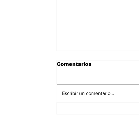
Comentarios
Escribir un comentario...
La Torre Colpatria
transforma agosto en
un festival de
experiencias para vivir
Bogotá desde las