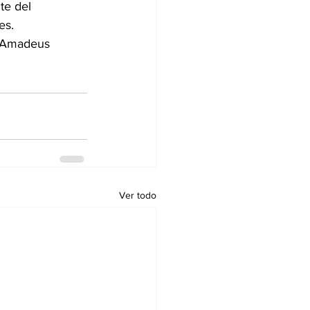
te del 
es.
e Amadeus 
Ver todo