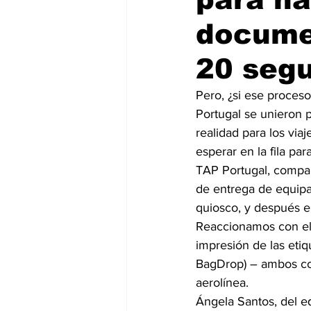
docume
20 seg
Pero, ¿si ese proce
Portugal se unieron 
realidad para los via
esperar en la fila pa
TAP Portugal, compañ
de entrega de equipaj
quiosco, y después e
Reaccionamos con el d
impresión de las etiq
BagDrop) – ambos con
aerolínea.
Ángela Santos, del e