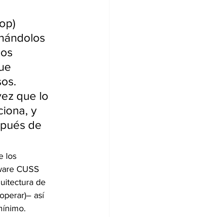
op) 
rnándolos 
os 
ue 
os. 
vez que lo 
iona, y 
spués de 
 los 
dware CUSS 
uitectura de 
operar)– así 
mínimo.