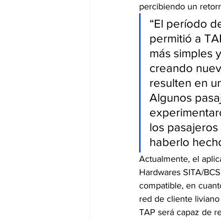
percibiendo un retorn
“El período d
permitió a TA
más simples 
creando nuev
resulten en u
Algunos pasaje
experimentaro
los pasajeros
haberlo hecho
Actualmente, el apli
Hardwares SITA/BCS, 
compatible, en cuanto
red de cliente liviano
TAP será capaz de re