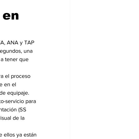
 en
TA, ANA y TAP 
segundos, una 
 a tener que 
a el proceso 
e en el 
de equipaje. 
o-servicio para 
ntación (SS 
sual de la 
 ellos ya están 