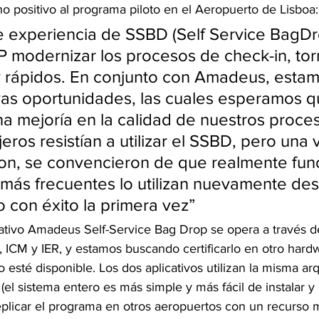
o positivo al programa piloto en el Aeropuerto de Lisboa:
e experiencia de SSBD (Self Service BagDr
P modernizar los procesos de check-in, to
y rápidos. En conjunto con Amadeus, estam
as oportunidades, las cuales esperamos q
na mejoría en la calidad de nuestros proces
ros resistían a utilizar el SSBD, pero una 
n, se convencieron de que realmente func
 más frecuentes lo utilizan nuevamente de
 con éxito la primera vez”
cativo Amadeus Self-Service Bag Drop se opera a través de
ICM y IER, y estamos buscando certificarlo en otro har
 esté disponible. Los dos aplicativos utilizan la misma arq
 (el sistema entero es más simple y más fácil de instalar y 
plicar el programa en otros aeropuertos con un recurso 