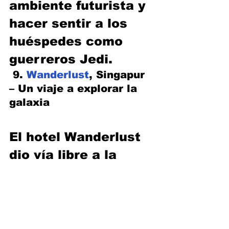
ambiente futurista y 
hacer sentir a los 
huéspedes como 
guerreros Jedi.
 9. 
Wanderlust
, Singapur 
– Un viaje a explorar la 
galaxia
El hotel Wanderlust 
dio vía libre a la 
imaginación de sus 
diseñadores para 
proporcionar una 
decoración única a 