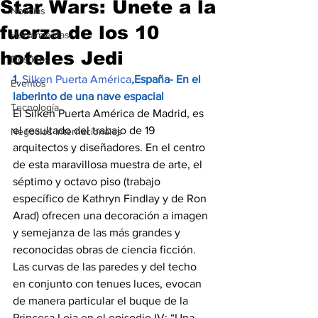
Star Wars: Únete a la
Noticias
fuerza de los 10
Herramientas
hoteles Jedi
Destinos
1. 
Silken Puerta América
,España- En el 
Eventos
laberinto de una nave espacial
Tecnología
El Silken Puerta América de Madrid, es 
el resultado del trabajo de 19 
Negocios Internacionales
arquitectos y diseñadores. En el centro 
de esta maravillosa muestra de arte, el 
séptimo y octavo piso (trabajo 
específico de Kathryn Findlay y de Ron 
Arad) ofrecen una decoración a imagen 
y semejanza de las más grandes y 
reconocidas obras de ciencia ficción. 
Las curvas de las paredes y del techo 
en conjunto con tenues luces, evocan 
de manera particular el buque de la 
Princesa Leia en el episodio IV: “Una 