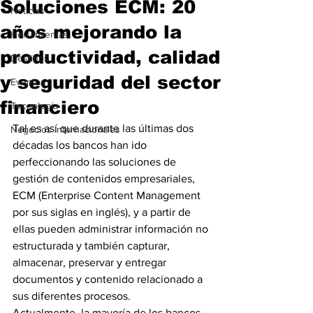
Soluciones ECM: 20
Noticias
años mejorando la
Herramientas
productividad, calidad
Destinos
y seguridad del sector
Eventos
financiero
Tecnología
Tal es así que durante las últimas dos 
Negocios Internacionales
décadas los bancos han ido 
perfeccionando las soluciones de 
gestión de contenidos empresariales, 
ECM (Enterprise Content Management 
por sus siglas en inglés), y a partir de 
ellas pueden administrar información no 
estructurada y también capturar, 
almacenar, preservar y entregar 
documentos y contenido relacionado a 
sus diferentes procesos.
Actualmente, la mayoría de los bancos 