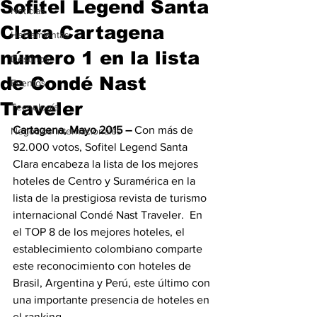
Sofitel Legend Santa
Noticias
Clara Cartagena
Herramientas
número 1 en la lista
Destinos
de Condé Nast
Eventos
Traveler
Tecnología
Cartagena, Mayo 2015 –
 Con más de 
Negocios Internacionales
92.000 votos, Sofitel Legend Santa 
Clara encabeza la lista de los mejores 
hoteles de Centro y Suramérica en la 
lista de la prestigiosa revista de turismo 
internacional Condé Nast Traveler.  En 
el TOP 8 de los mejores hoteles, el 
establecimiento colombiano comparte 
este reconocimiento con hoteles de 
Brasil, Argentina y Perú, este último con 
una importante presencia de hoteles en 
el ranking.