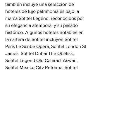
también incluye una selección de 
hoteles de lujo patrimoniales bajo la 
marca Sofitel Legend, reconocidos por 
su elegancia atemporal y su pasado 
histórico. Algunos hoteles notables en 
la cartera de Sofitel incluyen Sofitel 
Paris Le Scribe Opera, Sofitel London St 
James, Sofitel Dubai The Obelisk, 
Sofitel Legend Old Cataract Aswan, 
Sofitel Mexico City Reforma, Sofitel 
Legend Santa Clara Cartagena, Sofitel 
Legend Metropole Hanoi y Sofitel 
Ambassador Seoul. Sofitel forma parte 
de Accor, un grupo hotelero líder en el 
mundo que cuenta con más de 5300 
propiedades en más de 110 países, y 
una marca participante en ALL, Accor 
Live Limitless, un programa de 
fidelización de estilo de vida que brinda 