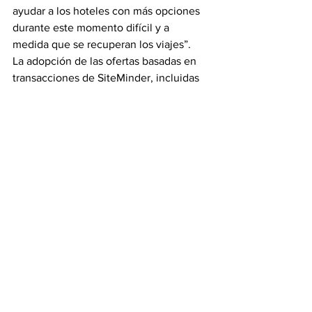
ayudar a los hoteles con más opciones 
durante este momento difícil y a 
medida que se recuperan los viajes”.
La adopción de las ofertas basadas en 
transacciones de SiteMinder, incluidas 
Demand Plus
 y 
SiteMinder Pay
, creció 
más del 50 por ciento más que en 
marzo del año anterior, lo que refleja las 
necesidades más profundas de los 
clientes de hoteles que han sido 
satisfechas por la plataforma de 
comercio hotelero
 y el ecosistema de 
socios de SiteMinder durante la 
pandemia.