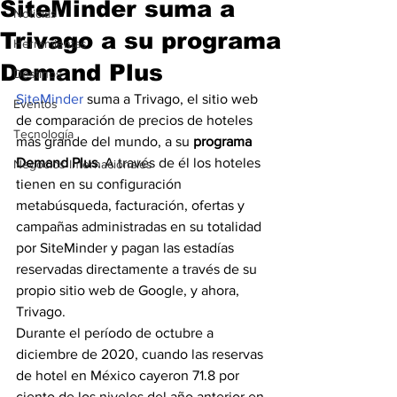
SiteMinder suma a
Noticias
Trivago a su programa
Herramientas
Demand Plus
Destinos
SiteMinder
 suma a Trivago, el sitio web 
Eventos
de comparación de precios de hoteles 
Tecnología
más grande del mundo, a su
 programa 
Demand Plus
. A través de él los hoteles 
Negocios Internacionales
tienen en su configuración 
metabúsqueda, facturación, ofertas y 
campañas administradas en su totalidad 
por SiteMinder y pagan las estadías 
reservadas directamente a través de su 
propio sitio web de Google, y ahora, 
Trivago.
Durante el período de octubre a 
diciembre de 2020, cuando las reservas 
de hotel en México cayeron 71.8 por 
ciento de los niveles del año anterior en 