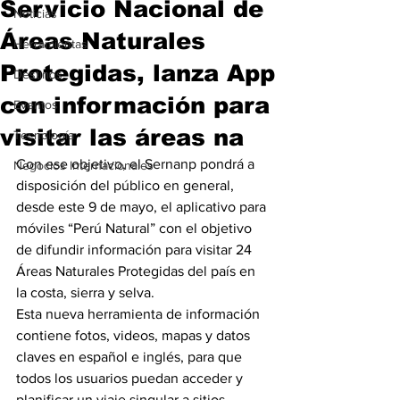
Servicio Nacional de
Noticias
Áreas Naturales
Herramientas
Protegidas, lanza App
Destinos
con información para
Eventos
visitar las áreas na
Tecnología
Con ese objetivo, el Sernanp pondrá a 
Negocios Internacionales
disposición del público en general, 
desde este 9 de mayo, el aplicativo para 
móviles “Perú Natural” con el objetivo 
de difundir información para visitar 24 
Áreas Naturales Protegidas del país en 
la costa, sierra y selva.
Esta nueva herramienta de información 
contiene fotos, videos, mapas y datos 
claves en español e inglés, para que 
todos los usuarios puedan acceder y 
planificar un viaje singular a sitios 