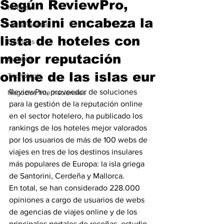
Según ReviewPro,
Noticias
Santorini encabeza la
Herramientas
lista de hoteles con
Destinos
mejor reputación
Eventos
online de las islas eur
Tecnología
ReviewPro, proveedor de soluciones 
Negocios Internacionales
para la gestión de la reputación online 
en el sector hotelero, ha publicado los 
rankings de los hoteles mejor valorados 
por los usuarios de más de 100 webs de 
viajes en tres de los destinos insulares 
más populares de Europa: la isla griega 
de Santorini, Cerdeña y Mallorca.
En total, se han considerado 228.000 
opiniones a cargo de usuarios de webs 
de agencias de viajes online y de los 
principales portales de reseñas, estudio 