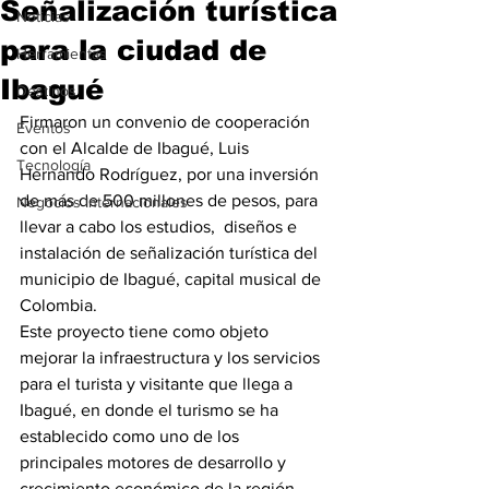
Señalización turística
Noticias
para la ciudad de
Herramientas
Ibagué
Destinos
Firmaron un convenio de cooperación 
Eventos
con el Alcalde de Ibagué, Luis 
Tecnología
Hernando Rodríguez, por una inversión 
de más de 500 millones de pesos, para 
Negocios Internacionales
llevar a cabo los estudios,  diseños e 
instalación de señalización turística del 
municipio de Ibagué, capital musical de 
Colombia. 
Este proyecto tiene como objeto 
mejorar la infraestructura y los servicios 
para el turista y visitante que llega a 
Ibagué, en donde el turismo se ha 
establecido como uno de los 
principales motores de desarrollo y 
crecimiento económico de la región. 