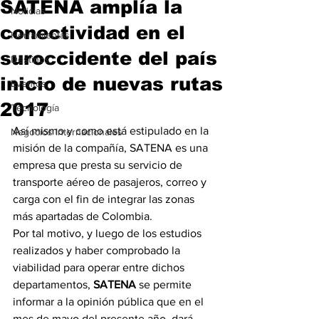
SATENA amplía la
Noticias
conectividad en el
Herramientas
suroccidente del país
Destinos
inicio de nuevas rutas
Eventos
2017
Tecnología
Así mismo y como está estipulado en la 
Negocios Internacionales
misión de la compañía, SATENA es una 
empresa que presta su servicio de 
transporte aéreo de pasajeros, correo y 
carga con el fin de integrar las zonas 
más apartadas de Colombia.
Por tal motivo, y luego de los estudios 
realizados y haber comprobado la 
viabilidad para operar entre dichos 
departamentos, 
SATENA 
se permite 
informar a la opinión pública que en el 
mes de mayo del presente año, dará 