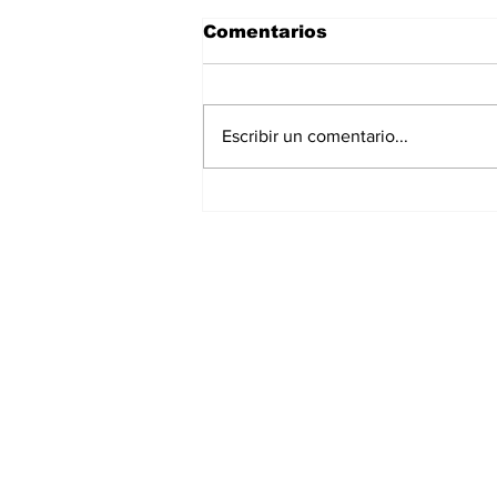
Comentarios
Escribir un comentario...
La Torre Colpatria
transforma agosto en
un festival de
experiencias para vivir
Bogotá desde las
alturas
Suscríbete a nuest