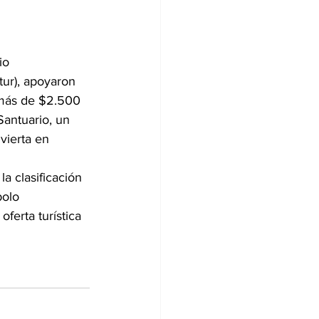
io 
ur), apoyaron 
e más de $2.500 
Santuario, un 
vierta en 
la clasificación 
bolo 
ferta turística 