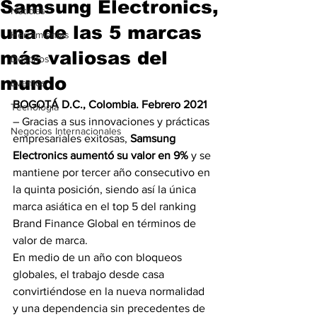
Samsung Electronics,
Noticias
una de las 5 marcas
Herramientas
más valiosas del
Destinos
mundo
Eventos
BOGOTÁ D.C., Colombia. Febrero 2021 
Tecnología
– Gracias a sus innovaciones y prácticas 
Negocios Internacionales
empresariales exitosas, 
Samsung 
Electronics aumentó su valor en 9%
 y se 
mantiene por tercer año consecutivo en 
la quinta posición, siendo así la única 
marca asiática en el top 5 del ranking 
Brand Finance Global en términos de 
valor de marca. 
En medio de un año con bloqueos 
globales, el trabajo desde casa 
convirtiéndose en la nueva normalidad 
y una dependencia sin precedentes de 