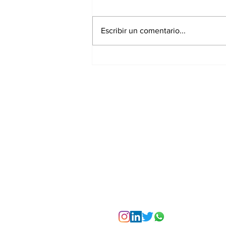
Escribir un comentario...
La Torre Colpatria
transforma agosto en
un festival de
experiencias para vivir
Bogotá desde las
alturas
Suscríbete a nuest