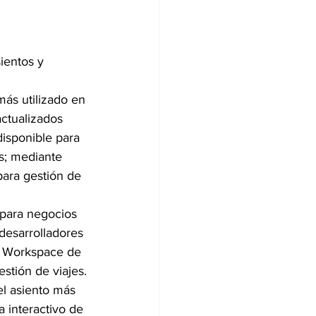
ientos y 
 más utilizado en 
ctualizados 
isponible para 
s; mediante 
ara gestión de 
 para negocios 
desarrolladores 
ed Workspace de 
stión de viajes.
el asiento más 
 interactivo de 