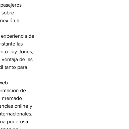
 pasajeros 
 sobre 
onexión a 
 experiencia de 
stante las 
entó Jay Jones, 
ventaja de las 
l tanto para 
 web 
ormación de 
el mercado 
ncias online y 
nternacionales.
 una poderosa 