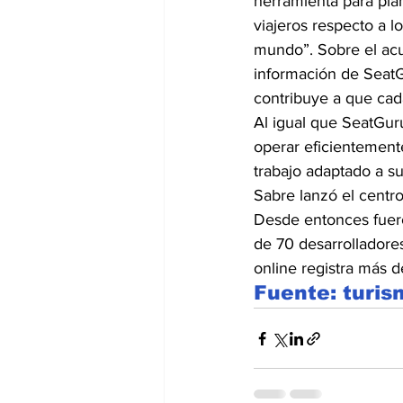
herramienta para pla
viajeros respecto a l
mundo”. Sobre el acu
información de SeatG
contribuye a que cada
Al igual que SeatGuru
operar eficientemen
trabajo adaptado a s
Sabre lanzó el centr
Desde entonces fuero
de 70 desarrolladores
online registra más 
Fuente: turi