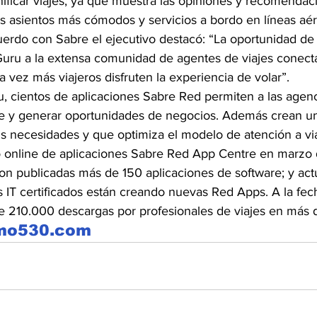
nificar viajes, ya que muestra las opiniones y recomendac
os asientos más cómodos y servicios a bordo en líneas aér
erdo con Sabre el ejecutivo destacó: “La oportunidad de 
uru a la extensa comunidad de agentes de viajes conect
 vez más viajeros disfruten la experiencia de volar”.
, cientos de aplicaciones Sabre Red permiten a las agenc
te y generar oportunidades de negocios. Además crean u
us necesidades y que optimiza el modelo de atención a via
o online de aplicaciones Sabre Red App Centre en marzo 
n publicadas más de 150 aplicaciones de software; y ac
 IT certificados están creando nuevas Red Apps. A la fech
de 210.000 descargas por profesionales de viajes en más 
smo530.com