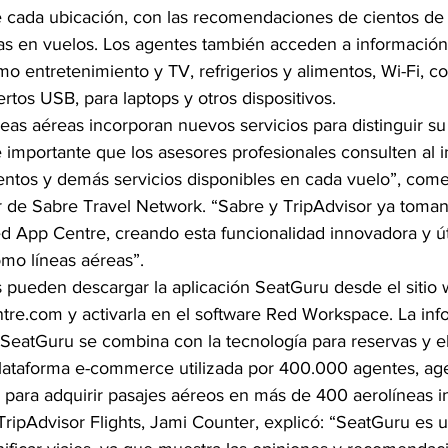
de cada ubicación, con las recomendaciones de cientos de
as en vuelos. Los agentes también acceden a información
mo entretenimiento y TV, refrigerios y alimentos, Wi-Fi, c
rtos USB, para laptops y otros dispositivos.
eas aéreas incorporan nuevos servicios para distinguir su
importante que los asesores profesionales consulten al in
ientos y demás servicios disponibles en cada vuelo”, com
r de Sabre Travel Network. “Sabre y TripAdvisor ya toman 
d App Centre, creando esta funcionalidad innovadora y úti
omo líneas aéreas”.
s pueden descargar la aplicación SeatGuru desde el sitio
e.com y activarla en el software Red Workspace. La inf
r SeatGuru se combina con la tecnología para reservas y 
 plataforma e-commerce utilizada por 400.000 agentes, age
 para adquirir pasajes aéreos en más de 400 aerolíneas i
 TripAdvisor Flights, Jami Counter, explicó: “SeatGuru es