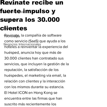
Revinate recibe un
Noticias
fuerte impulso y
Herramientas
supera los 30.000
Destinos
clientes
Eventos
Revinate, la compañía de software 
Tecnología
como servicio (SaaS) que ayuda a los 
Negocios Internacionales
hoteles a reinventar la experiencia del 
huésped, anuncia hoy que más de 
30.000 clientes han contratado sus 
servicios, que incluyen la gestión de la 
reputación, la satisfacción de los 
huéspedes, el marketing vía email, la 
relación con clientes y la interacción 
con los mismos durante su estancia.
El Hotel ICON en Hong Kong se 
encuentra entre las firmas que han 
suscrito más recientemente los 