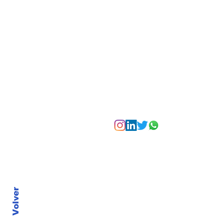
Suscríbete a nuest
La Torre Colpatria
transforma agosto en
un festival de
experiencias para vivir
Bogotá desde las
alturas
Volver