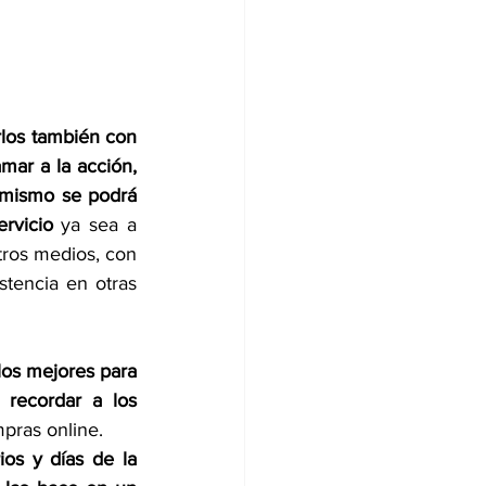
los también con 
amar a la acción,
imismo se podrá 
rvicio
 ya sea a 
ros medios, con 
tencia en otras 
los mejores para 
recordar a los 
pras online.
os y días de la 