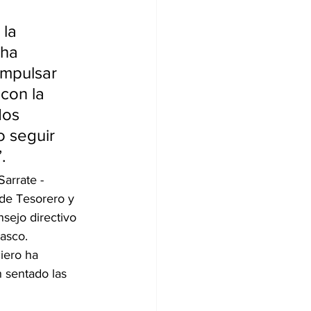
la 
ha 
impulsar 
con la 
dos 
o seguir 
.
Sarrate -
de Tesorero y 
sejo directivo 
asco.
iero ha 
 sentado las 