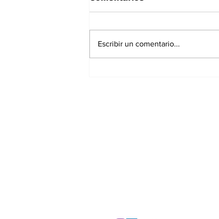
Escribir un comentario...
La Torre Colpatria
transforma agosto en
un festival de
experiencias para vivir
Bogotá desde las
alturas
Suscríbete a nuest