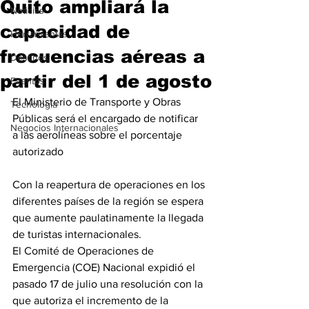
Quito ampliará la
Noticias
capacidad de
Herramientas
frecuencias aéreas a
Destinos
partir del 1 de agosto
Eventos
El Ministerio de Transporte y Obras 
Tecnología
Públicas será el encargado de notificar 
Negocios Internacionales
a las aerolíneas sobre el porcentaje 
autorizado
Con la reapertura de operaciones en los 
diferentes países de la región se espera 
que aumente paulatinamente la llegada 
de turistas internacionales.
El Comité de Operaciones de 
Emergencia (COE) Nacional expidió el 
pasado 17 de julio una resolución con la 
que autoriza el incremento de la 