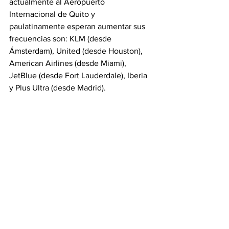
actualmente al Aeropuerto 
Internacional de Quito y 
paulatinamente esperan aumentar sus 
frecuencias son: KLM (desde 
Ámsterdam), United (desde Houston), 
American Airlines (desde Miami), 
JetBlue (desde Fort Lauderdale), Iberia 
y Plus Ultra (desde Madrid).
Se espera que, con la reapertura de 
operaciones en los diferentes países de 
la región, aumente la llegada de turistas 
internacionales a la ciudad de Quito, la 
cual se está preparando desde hace 
varias semanas con todos los protocolos 
de bioseguridad necesarios para 
brindarle al turista la seguridad y 
tranquilidad que necesita durante su 
estadía.