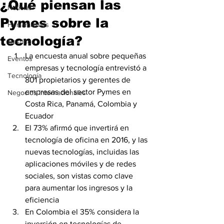
¿Qué piensan las
Noticias
Pymes sobre la
Herramientas
tecnología?
Destinos
La encuesta anual sobre pequeñas 
Eventos
empresas y tecnología entrevistó a 
Tecnología
801 propietarios y gerentes de 
empresas del sector Pymes en 
Negocios Internacionales
Costa Rica, Panamá, Colombia y 
Ecuador
El 73% afirmó que invertirá en 
tecnología de oficina en 2016, y las 
nuevas tecnologías, incluidas las 
aplicaciones móviles y de redes 
sociales, son vistas como clave 
para aumentar los ingresos y la 
eficiencia
En Colombia el 35% considera la 
inversión en tecnologías de 