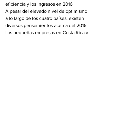
eficiencia y los ingresos en 2016.
A pesar del elevado nivel de optimismo 
a lo largo de los cuatro países, existen 
diversos pensamientos acerca del 2016. 
Las pequeñas empresas en Costa Rica y 
Panamá son más optimistas que sus 
colegas en Colombia y Ecuador sobre 
2016 siendo un mejor año para su 
negocio.
Metodología de la 
Encuesta
El estudio fue realizado vía telefónica a 
801 propietarios y gerentes de 
pequeñas empresas en Costa Rica, 
Panamá, Colombia y Ecuador. Para la 
encuesta se seleccionaron al azar 
empresas con menos de 50 empleados 
y que utilizan tecnología de oficina 