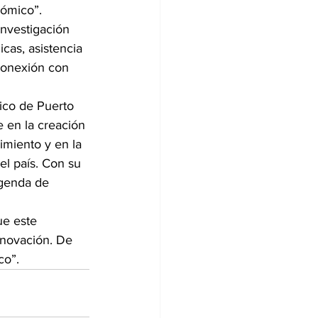
ómico”.  
Investigación 
as, asistencia 
conexión con 
ico de Puerto 
 en la creación 
imiento y en la 
el país. Con su 
agenda de 
e este 
nnovación. De 
co”.