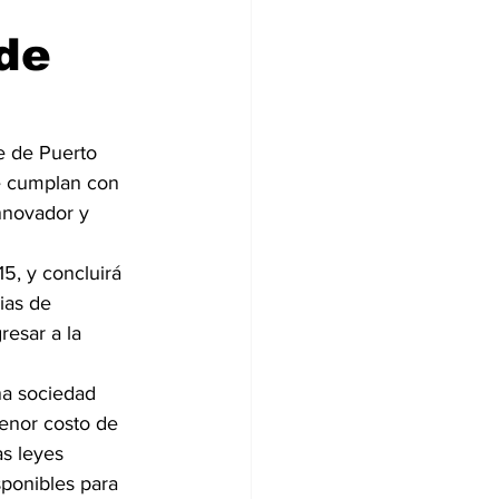
de
e de Puerto 
ue cumplan con 
nnovador y  
5, y concluirá 
ias de 
esar a la 
una sociedad 
menor costo de 
s leyes 
ponibles para 