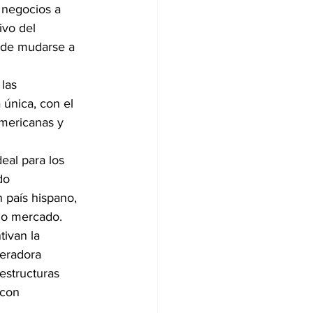
 negocios a 
ivo del 
s de mudarse a 
las 
 única, con el 
americanas y 
eal para los 
do 
 país hispano, 
cho mercado. 
ivan la 
leradora 
estructuras 
 con 