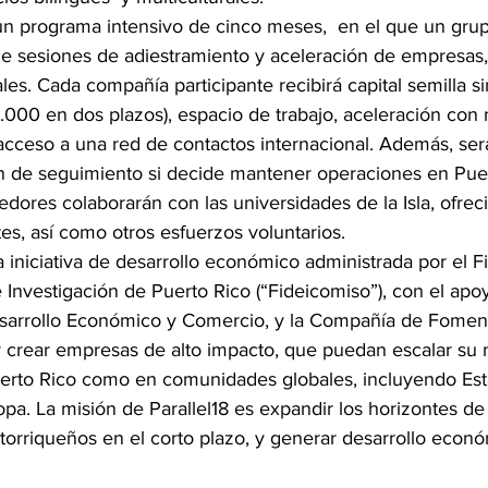
 un programa intensivo de cinco meses,  en el que un gru
 de sesiones de adiestramiento y aceleración de empresas,
les. Cada compañía participante recibirá capital semilla 
000 en dos plazos), espacio de trabajo, aceleración con
 acceso a una red de contactos internacional. Además, ser
n de seguimiento si decide mantener operaciones en Puer
dores colaborarán con las universidades de la Isla, ofrec
es, así como otros esfuerzos voluntarios.
 iniciativa de desarrollo económico administrada por el F
 Investigación de Puerto Rico (“Fideicomiso”), con el apo
rrollo Económico y Comercio, y la Compañía de Fomento 
 crear empresas de alto impacto, que puedan escalar su
erto Rico como en comunidades globales, incluyendo Est
pa. La misión de Parallel18 es expandir los horizontes de 
rriqueños en el corto plazo, y generar desarrollo econó