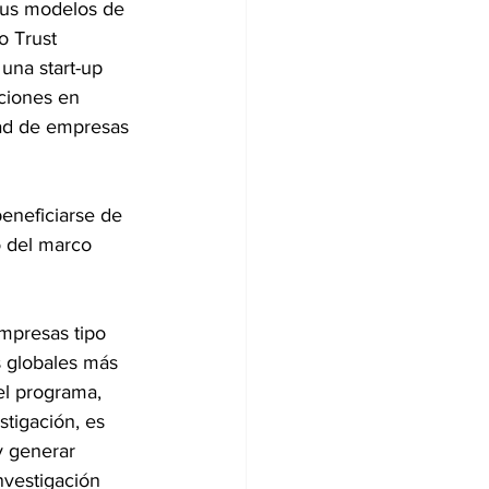
 sus modelos de 
o Trust 
una start-up 
ciones en 
dad de empresas 
 
eneficiarse de 
o del marco 
empresas tipo 
 globales más 
el programa, 
tigación, es 
y generar 
nvestigación 