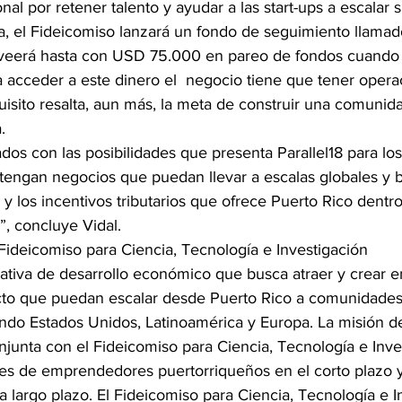
nal por retener talento y ayudar a las start-ups a escalar
a, el Fideicomiso lanzará un fondo de seguimiento llamad
oveerá hasta con USD 75.000 en pareo de fondos cuando 
a acceder a este dinero el  negocio tiene que tener opera
quisito resalta, aun más, la meta de construir una comuni
.
os con las posibilidades que presenta Parallel18 para los
ngan negocios que puedan llevar a escalas globales y b
s y los incentivos tributarios que ofrece Puerto Rico dentr
”, concluye Vidal.
 Fideicomiso para Ciencia, Tecnología e Investigación
ciativa de desarrollo económico que busca atraer y crear 
acto que puedan escalar desde Puerto Rico a comunidades
uyendo Estados Unidos, Latinoamérica y Europa. La misión d
junta con el Fideicomiso para Ciencia, Tecnología e Inves
tes de emprendedores puertorriqueños en el corto plazo 
 largo plazo. El Fideicomiso para Ciencia, Tecnología e I