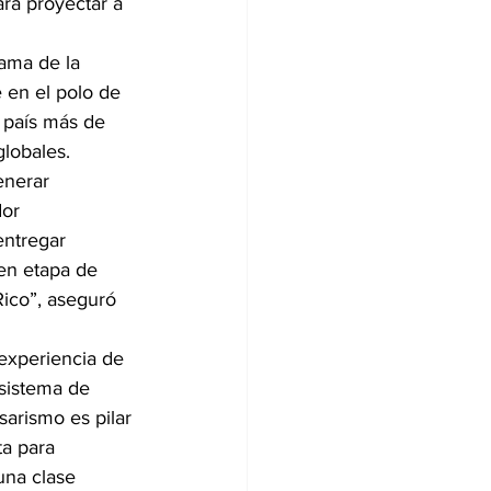
ra proyectar a 
rama de la 
 en el polo de 
 país más de 
lobales.
enerar 
or 
ntregar 
en etapa de 
Rico”, aseguró 
experiencia de 
sistema de 
arismo es pilar 
a para 
una clase 