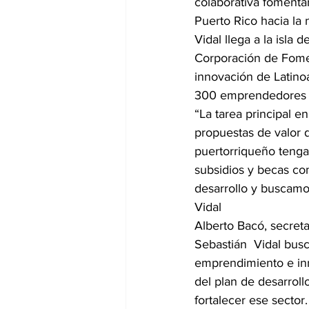
colaborativa fomentar
Puerto Rico hacia la
Vidal llega a la isla
Corporación de Fomen
innovación de Latinoa
300 emprendedores de
“La tarea principal e
propuestas de valor 
puertorriqueño tenga
subsidios y becas co
desarrollo y buscamos
Vidal
Alberto Bacó, secret
Sebastián  Vidal bus
emprendimiento e inn
del plan de desarroll
fortalecer ese sector