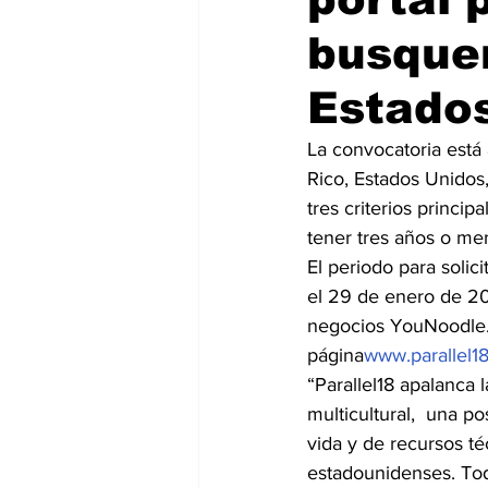
busquen
Estado
La convocatoria está 
Rico, Estados Unidos,
tres criterios princ
tener tres años o me
El periodo para solic
el 29 de enero de 20
negocios YouNoodle. 
página
www.parallel1
“Parallel18 apalanca l
multicultural,  una p
vida y de recursos té
estadounidenses. Tod