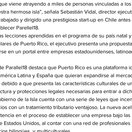
 que viene atrayendo a miles de personas vinculadas a los
estra hermosa isla”, señala Sebastián Vidal, director ejecut
abajado y dirigido una prestigiosa start-up en Chile ante
blecer Parellel18.
s lecciones aprendidas en el programa de su país natal y 
culares de Puerto Rico, el ejecutivo presenta una propuesta
irse en un portal entre empresas estadounidenses, latino
 de Parallel18 destaca que Puerto Rico es una plataforma id
érica Latina y España que quieran expandirse al merca
debido a que presenta las características culturales de un
uctura y protecciones legales necesarias para entrar a di
bierno de la Isla cuenta con una serie de leyes que incent
ios con un tratamiento tributario ventajoso. La nueva ace
stencia en el proceso de establecer una empresa bajo las 
e Estados Unidos, al contar con una red de profesionales
os bilingües  y multiculturales.