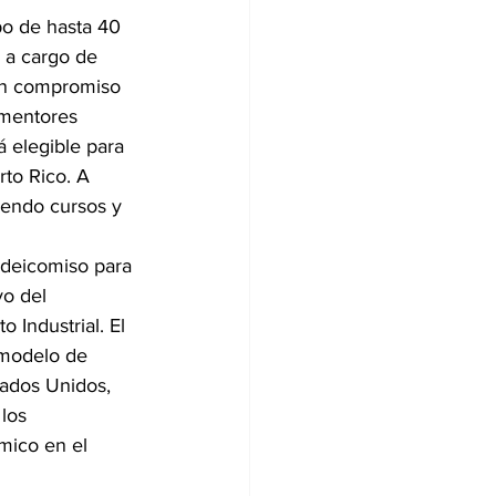
po de hasta 40 
 a cargo de 
sin compromiso 
 mentores 
á elegible para 
to Rico. A 
iendo cursos y 
ideicomiso para 
yo del 
Industrial. El 
 modelo de 
ados Unidos, 
los 
mico en el 