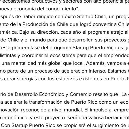
 ecosistemas productivos y sectores con alto potencial pa
 nueva economía del conocimiento”. 
 después de haber dirigido con éxito Startup Chile, un prog
to de la Producción de Chile que logró convertir a Chile
mérica. Bajo su dirección, cada año el programa atrajo al
 Chile y el mundo para que desarrollen sus proyectos g
n esta primera fase del programa Startup Puerto Rico es g
distintas y coordinar el ecosistema para que el emprended
 una mentalidad más global que local. Además, vamos a e
mo parte de un proceso de aceleración intenso. Estamos 
 crear sinergias con los esfuerzos existentes en Puerto 
ario de Desarrollo Económico y Comercio resaltó que “La 
ca acelerar la transformación de Puerto Rico como un eco
ovación reconocido a nivel mundial. El impulso al empres
o económico, y este proyecto  será una valiosa herramient
. Con Startup Puerto Rico se propiciará el surgimiento de 