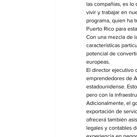
las compañías, es lo
vivir y trabajar en nu
programa, quien ha tr
Puerto Rico para esta
Con una mezcla de la
características parti
potencial de convert
europeas.
El director ejecutivo
emprendedores de Am
estadounidense. Esto 
pero con la infraestr
Adicionalmente, el go
exportación de servic
ofrecerá también asi
legales y contables d
experiencia en negoci