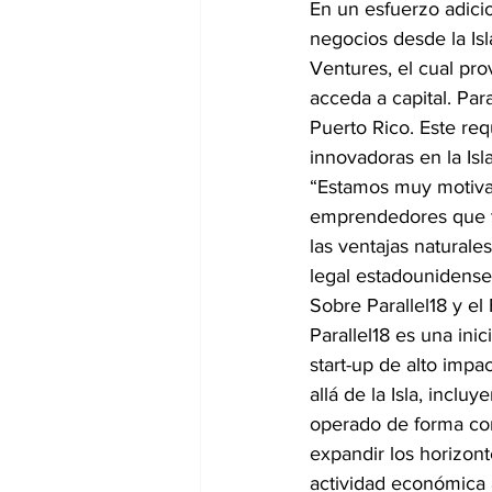
En un esfuerzo adicio
negocios desde la Isl
Ventures, el cual pr
acceda a capital. Par
Puerto Rico. Este re
innovadoras en la Isla
“Estamos muy motivad
emprendedores que te
las ventajas naturale
legal estadounidense
Sobre Parallel18 y el
Parallel18 es una ini
start-up de alto imp
allá de la Isla, incl
operado de forma con
expandir los horizon
actividad económica a