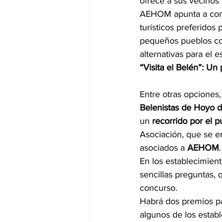
ofrece a sus vecinos y
AEHOM apunta a cont
turísticos preferidos
pequeños pueblos con
alternativas para el e
“Visita el Belén”: U
Entre otras opciones,
Belenistas de Hoyo 
un 
recorrido por el 
Asociación, que se e
asociados a 
AEHOM
.
En los establecimient
sencillas preguntas, 
concurso.
Habrá dos premios par
algunos de los estab