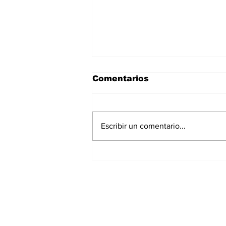
Comentarios
Escribir un comentario...
La Torre Colpatria
transforma agosto en
un festival de
experiencias para vivir
Bogotá desde las
alturas