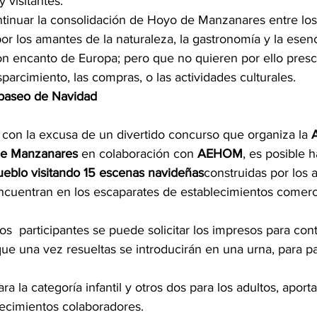
 visitantes.
inuar la consolidación de Hoyo de Manzanares entre los
 por los amantes de la naturaleza, la gastronomía y la esenc
 encanto de Europa; pero que no quieren por ello presci
sparcimiento, las compras, o las actividades culturales.
n paseo de Navidad
 con la excusa de un divertido concurso que organiza la 
de Manzanares
 en colaboración con 
AEHOM
, es posible h
pueblo visitando 15 escenas navideñas
construidas por los ar
ncuentran en los escaparates de establecimientos comerc
os  participantes se puede solicitar los impresos para con
que una vez resueltas se introducirán en una urna, para par
a la categoría infantil y otros dos para los adultos, aport
lecimientos colaboradores.