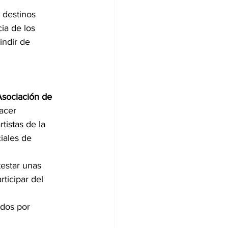
 destinos 
ia de los 
ndir de 
Asociación de 
acer 
tistas de la 
iales de 
testar unas 
ticipar del 
ados por 