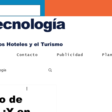
ecnología
los Hoteles y el Turismo
Contacto
Publicidad
Pla
ogía
o de
 ¡Y en