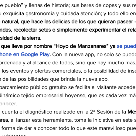
 pueblo” y llenas de historia; sus bares de copas y sus re
 exquisita gastronomía y cuidada atención; y todo ello en
 natural, que hace las delicias de los que quieran pasear 
endas, recolectar setas o simplemente experimentar el re
idad de la sierra
.
ta que lleva por nombre “Hoyo de Manzanares” ya 
se pued
phone en Google Play
.
 Con la nueva app, no solo se pued
 ordenada y al alcance de todos, sino que hay mucho más.
e los eventos y ofertas comerciales, o la posibilidad de ins
s de las posibilidades que brinda la nueva app.
rcamiento público gratuito se facilita al visitante acceder
 dinámico tejido empresarial hoyense, que es cada vez más
conocer.
enta el diagnóstico realizado en la 2ª Sesión de la 
Mes
res
, al lanzar esta herramienta, toma la iniciativa en este 
forma de dar a conocer todo lo que este maravilloso pue