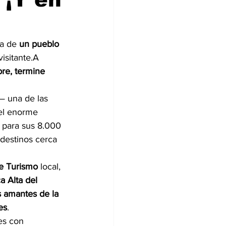
a de 
un pueblo 
isitante.A 
re, termine 
— una de las 
del enorme 
o para sus 8.000 
destinos cerca 
de Turismo
 local, 
 Alta del 
s amantes de la 
es
.
es con 