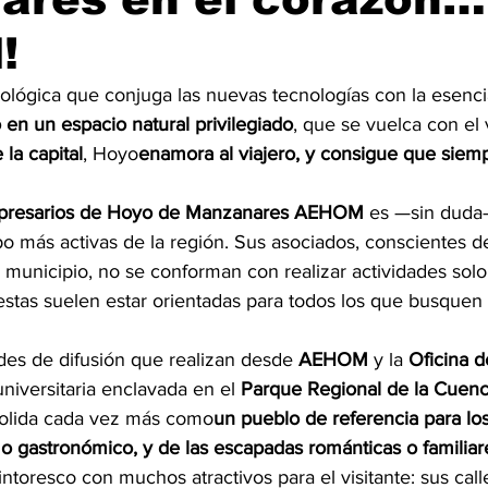
!
nológica que conjuga las nuevas tecnologías con la esenci
 en un espacio natural privilegiado
, que se vuelca con el v
 la capital
, Hoyo
enamora al viajero, y consigue que siemp
mpresarios de Hoyo de Manzanares AEHOM
 es —sin duda
ipo más activas de la región. Sus asociados, conscientes 
el municipio, no se conforman con realizar actividades sol
estas suelen estar orientadas para todos los que busquen 
ades de difusión que realizan desde 
AEHOM
 y la 
Oficina 
universitaria enclavada en el 
Parque Regional de la Cuenca
solida cada vez más como
un pueblo de referencia para lo
mo gastronómico, y de las escapadas románticas o familiar
toresco con muchos atractivos para el visitante: sus call