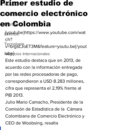
Primer estudio de
Noticias
comercio electrónico
Herramientas
en Colombia
Destinos
{youtube}https://www.youtube.com/wat
Eventos
ch?
Tecnología
v=brgsLJoET3M&feature=youtu.be{/yout
ube}
Negocios Internacionales
Este estudio destaca que en 2013, de 
acuerdo con la información entregada 
por las redes procesadoras de pago, 
correspondieron a USD 8.283 millones, 
cifra que representa el 2,19% frente al 
PIB 2013.
Julio Mario Camacho, Presidente de la 
Comisión de Estadística de la  Cámara 
Colombiana de Comercio Electrónico y 
CEO de Woobsing, resalta