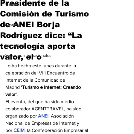
Presidente de la
Noticias
Comisión de Turismo
Herramientas
de ANEI Borja
Destinos
Rodríguez dice: “La
Eventos
tecnología aporta
Tecnología
valor, el o
Negocios Internacionales
Lo ha hecho este lunes durante la 
celebración del VIII Encuentro de 
Internet de la Comunidad de 
Madrid
 ‘Turismo e Internet: Creando 
valor’
.
El evento, del que ha sido medio 
colaborador AGENTTRAVEL, ha sido 
organizado por 
ANEI
, Asociación 
Nacional de Empresas de Internet y 
por 
CEIM
, la Confederación Empresarial 