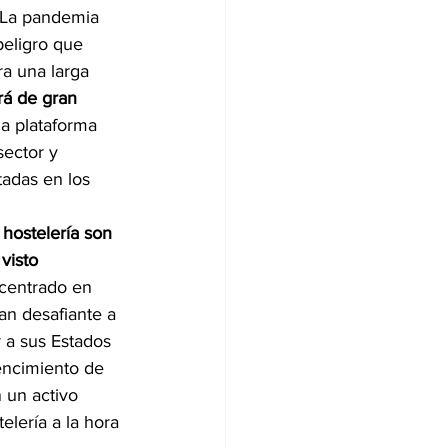
 «La pandemia 
peligro que 
ra una larga 
rá de gran 
na plataforma 
ector y 
adas en los 
 hostelería son 
visto 
 centrado en 
an desafiante a 
 a sus Estados 
encimiento de 
 un activo 
lería a la hora 