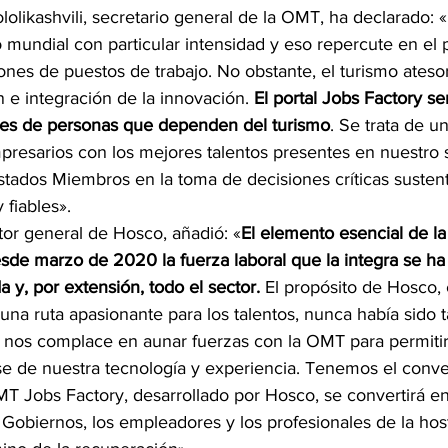
lolikashvili, secretario general de la OMT, ha declarado:
 mundial con particular intensidad y eso repercute en el 
ones de puestos de trabajo. No obstante, el turismo ateso
n e integración de la innovación. 
El portal Jobs Factory se
nes de personas que dependen del turismo
. Se trata de u
presarios con los mejores talentos presentes en nuestro s
stados Miembros en la toma de decisiones críticas sustent
 fiables».
ctor general de Hosco, añadió: «
El elemento esencial de la
sde marzo de 2020 la fuerza laboral que la integra se ha 
a y, por extensión, todo el sector.
 El propósito de Hosco,
 una ruta apasionante para los talentos, nunca había sido t
 y nos complace en aunar fuerzas con la OMT para permitir
e de nuestra tecnología y experiencia. Tenemos el conv
MT Jobs Factory, desarrollado por Hosco, se convertirá en
Gobiernos, los empleadores y los profesionales de la hoste