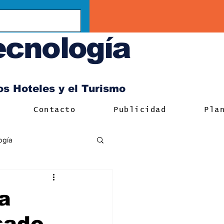
ecnología
los Hoteles y el Turismo
Contacto
Publicidad
Pla
ogía
la
sado