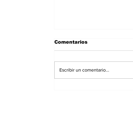
Comentarios
Escribir un comentario...
La Torre Colpatria
transforma agosto en
un festival de
experiencias para vivir
Bogotá desde las
alturas