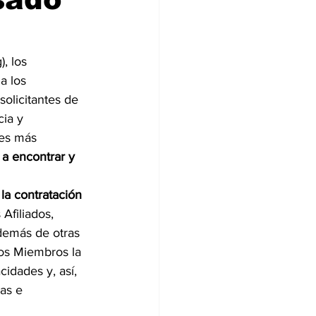
, los 
a los 
olicitantes de 
ia y 
des más 
 a encontrar y 
la contratación 
filiados, 
demás de otras 
dos Miembros la 
idades y, así, 
ias e 