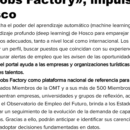
sco
ha el poder del aprendizaje automático (machine learning)
dizaje profundo (deep learning) de Hosco para emparejar 
s adecuados, tanto a nivel local como internacional. Los s
un perfil, buscar puestos que coincidan con su experienc
gurar alertas de empleo que les avisen de las oportunida
el portal ayuda a las empresas y organizaciones turísticas
s talentos.
r Jobs Factory como plataforma nacional de referencia para 
stados Miembros de la OMT y a sus más de 500 Miembros A
uentran empresas, universidades y grupos de reflexión, a
 el Observatorio de Empleo del Futuro, brinda a los Esta
uar un seguimiento de la evolución de la demanda de capac
s. Gracias a ello, podrán anticipar e identificar sus carenc
 adoptar decisiones fundamentadas en datos.