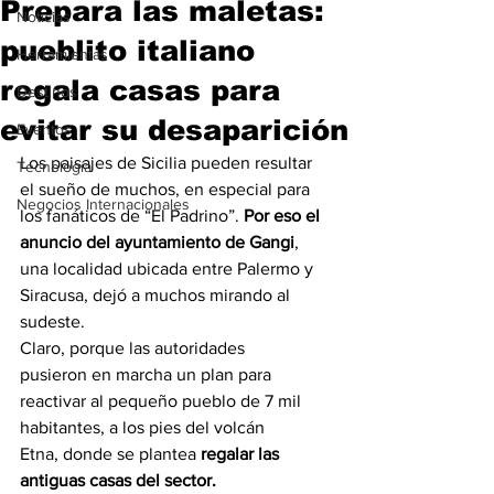
Prepara las maletas:
Noticias
pueblito italiano
Herramientas
regala casas para
Destinos
evitar su desaparición
Eventos
Los paisajes de Sicilia pueden resultar 
Tecnología
el sueño de muchos, en especial para 
Negocios Internacionales
los fanáticos de “El Padrino”.
 Por eso el 
anuncio del ayuntamiento de Gangi
, 
una localidad ubicada entre Palermo y 
Siracusa, dejó a muchos mirando al 
sudeste. 
Claro, porque las autoridades 
pusieron en marcha un plan para 
reactivar al pequeño pueblo de 7 mil 
habitantes, a los pies del volcán 
Etna, donde se plantea
 regalar las 
antiguas casas del sector.