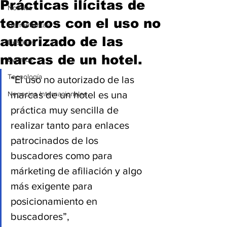
Prácticas ilícitas de
Noticias
terceros con el uso no
Herramientas
autorizado de las
Destinos
marcas de un hotel.
Eventos
Tecnología
“El uso no autorizado de las 
marcas de un hotel es una 
Negocios Internacionales
práctica muy sencilla de 
realizar tanto para enlaces 
patrocinados de los 
buscadores como para 
márketing de afiliación y algo 
más exigente para 
posicionamiento en 
buscadores”,