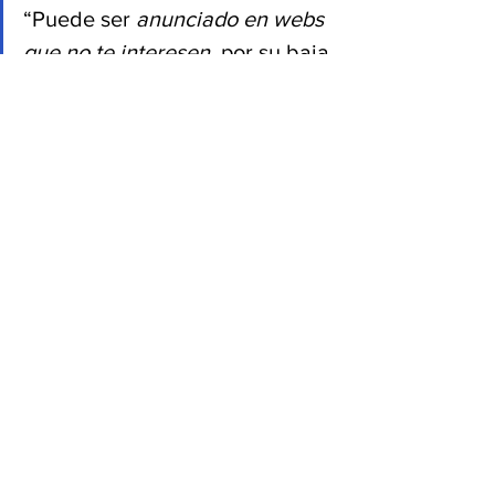
“Puede ser 
anunciado en webs 
que no te interesen
, por su baja 
calidad y donde los posibles 
clientes perciban desconfianza; 
te encuentras en sitios que 
estás anunciado con erroresen 
las descripciones de tus 
alojamientos, tarifas, servicios, 
localización, etc. Esto 
provoca 
insatisfacción 
en tus 
posibles huéspedes y mala 
imagen. Y también 
sufres 
desvío de potenciales 
clientes
 a otras webs, 
quedándote sin la información 